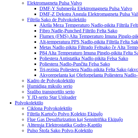
Elektromagneta Pulsa Valvo
DMF-Y Submerĝa Elektromagneta Pulsa Valvo
DMF-Z Dekstra Angula Elektromagneta Pulsa Va
Filtrila Sako de Polvokolektilo
Akrila Meza Temperaturo Nadlo-pikita Filtrila Fel
Fibro Nadle-Punched Filtrilo Felta Sako
Flumex (FMS) Alta Temperaturo Imuna Pinglo-piki
Alt-temperatura PPS Nadlo-pikita Filtrila Felta Sa
Metas Nadlo-pikita Filtrado Feltsako ĉe Alta Temp
P84 Alta Temperaturo Imuna Pinglo-pikita Felta S
Poliestera Antistatika Nadlo-pikita Felsa Sako
Poliestera Nadlo-Punĉita Felsa Sako
Tri-rezista Poliestera Nadlo-pikita Felta Sako (akvor
Akvorepelanta kaj Oleforpelanta Poliestera Nadlo-
Kadro de Polvokolektilo
Humidiga miksilo serio
Ŝraŭbo transportilo serio
Y JD-serio Star Unloader
Polvokolektilo
Ciklona Polvokolektilo
Filtrila Kartoĉo Polvo Kolekto Ekipaĵo
Flue Gas Desulfurization kaj Sennitrifika Ekipaĵo
Alttensia Elektrostatika Gudro-Kaptilo
Pulso Ŝtofa Sako Polvo-Kolektilo