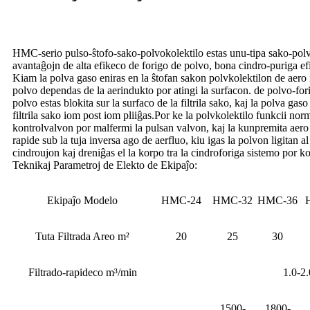
HMC-serio pulso-ŝtofo-sako-polvokolektilo estas unu-tipa sako-polvo
avantaĝojn de alta efikeco de forigo de polvo, bona cindro-puriga efik
Kiam la polva gaso eniras en la ŝtofan sakon polvkolektilon de aero i
polvo dependas de la aerindukto por atingi la surfacon. de polvo-foriga
polvo estas blokita sur la surfaco de la filtrila sako, kaj la polva gaso e
filtrila sako iom post iom pliiĝas.Por ke la polvkolektilo funkcii nor
kontrolvalvon por malfermi la pulsan valvon, kaj la kunpremita aero en
rapide sub la tuja inversa ago de aerfluo, kiu igas la polvon ligitan al 
cindroujon kaj dreniĝas el la korpo tra la cindroforiga sistemo por ko
Teknikaj Parametroj de Elekto de Ekipaĵo:
Ekipaĵo Modelo
HMC-24
HMC-32
HMC-36
Tuta Filtrada Areo m²
20
25
30
Filtrado-rapideco m³/min
1.0-2.
1500-
1800-