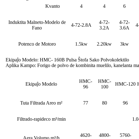
Kvanto
4
4
6
Induktita Malneto-Modelo de
4-72-
4-72-
4-72-2.8A
4
Fano
3.2A
3.6A
Potenco de Motoro
1.5kw
2.20kw
3kw
Ekipaĵo Modelo: HMC- 160B Pulsa Ŝtofa Sako Polvokolektilo
Aplika Kampo: Forigo de polvo de kombinita muelilo, kanelanta ma
HMC-
HMC-
Ekipaĵo Modelo
HMC-120
96
100
Tuta Filtrada Areo m²
77
80
96
Filtrado-rapideco m³/min
1.0
4620-
4800-
5760-
Aera Volumo m³/h