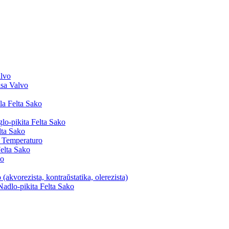
lvo
sa Valvo
la Felta Sako
o-pikita Felta Sako
lta Sako
a Temperaturo
elta Sako
ko
 (akvorezista, kontraŭstatika, olerezista)
Nadlo-pikita Felta Sako