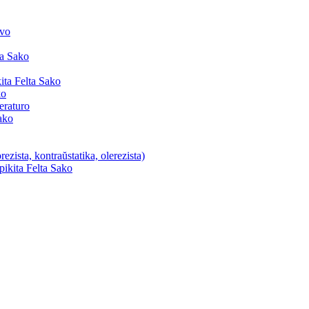
lvo
ta Sako
ta Felta Sako
ko
eraturo
ako
ezista, kontraŭstatika, olerezista)
pikita Felta Sako