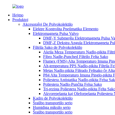
Hejmo
Produktoj
Akcesoraĵoj De Polvokolektilo
Elektre Kontrolita Pneŭmatika Elemento
Elektromagneta Pulsa Valvo
DMF-Y Submerĝa Elektromagneta Pulsa Va
DMF-Z Dekstra Angula Elektromagneta Pul
Filtrila Sako de Polvokolektilo
Akrila Meza Temperaturo Nadlo-pikita Filtri
Fibro Nadle-Punched Filtrilo Felta Sako
Flumex (FMS) Alta Temperaturo Imuna Pingl
Alt-temperatura PPS Nadlo-pikita Filtrila Fe
Metas Nadlo-pikita Filtrado Feltsako ĉe Alt
P84 Alta Temperaturo Imuna Pinglo-pikita F
Poliestera Antistatika Nadlo-pikita Felsa Sa
Poliestera Nadlo-Punĉita Felsa Sako
Tri-rezista Poliestera Nadlo-pikita Felta Sako
Akvorepelanta kaj Oleforpelanta Poliestera 
Kadro de Polvokolektilo
Ŝraŭbo transportilo serio
Humidiga miksilo serio
Ŝraŭbo transportilo serio