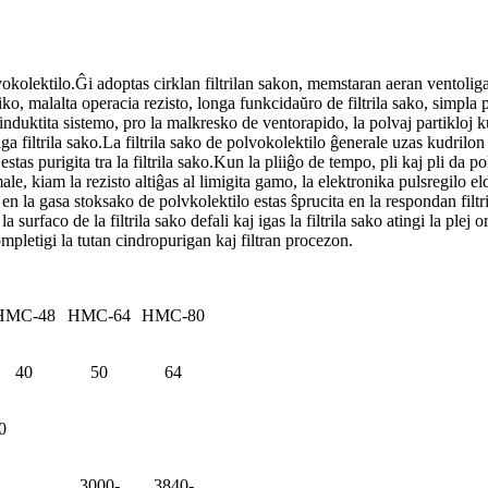
kolektilo.Ĝi adoptas cirklan filtrilan sakon, memstaran aeran ventolig
o, malalta operacia rezisto, longa funkcidaŭro de filtrila sako, simpla p
nduktita sistemo, pro la malkresko de ventorapido, la polvaj partikloj k
 filtrila sako.La filtrila sako de polvokolektilo ĝenerale uzas kudrilon k
stas purigita tra la filtrila sako.Kun la pliiĝo de tempo, pli kaj pli da polv
male, kiam la rezisto altiĝas al limigita gamo, la elektronika pulsregilo
 la gasa stoksako de polvkolektilo estas ŝprucita en la respondan filtrilo
la surfaco de la filtrila sako defali kaj igas la filtrila sako atingi la ple
mpletigi la tutan cindropurigan kaj filtran procezon.
HMC-48
HMC-64
HMC-80
40
50
64
0
3000-
3840-