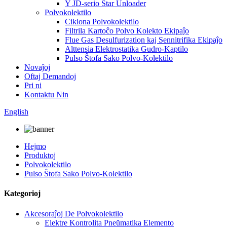
Y JD-serio Star Unloader
Polvokolektilo
Ciklona Polvokolektilo
Filtrila Kartoĉo Polvo Kolekto Ekipaĵo
Flue Gas Desulfurization kaj Sennitrifika Ekipaĵo
Alttensia Elektrostatika Gudro-Kaptilo
Pulso Ŝtofa Sako Polvo-Kolektilo
Novaĵoj
Oftaj Demandoj
Pri ni
Kontaktu Nin
English
Hejmo
Produktoj
Polvokolektilo
Pulso Ŝtofa Sako Polvo-Kolektilo
Kategorioj
Akcesoraĵoj De Polvokolektilo
Elektre Kontrolita Pneŭmatika Elemento