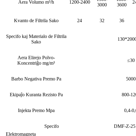
Aera Volumo m³/h
1200-2400
2
3000
3600
Kvanto de Filtrila Sako
24
32
36
Specifo kaj Materialo de Filtrila
130*20
Sako
Aera Elirejo Polvo-
≤30
Koncentriĝo mg/m³
Barbo Negativa Premo Pa
5000
Ekipaĵo Kuranta Rezisto Pa
800-12
Injekta Premo Mpa
0,4-0,
Specifo
DMF-Z-25 
Elektromagneta