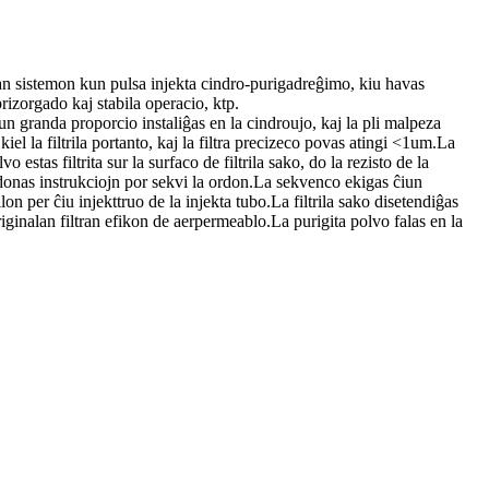
an sistemon kun pulsa injekta cindro-purigadreĝimo, kiu havas
rizorgado kaj stabila operacio, ktp.
un granda proporcio instaliĝas en la cindroujo, kaj la pli malpeza
iel la filtrila portanto, kaj la filtra precizeco povas atingi <1um.La
o estas filtrita sur la surfaco de filtrila sako, do la rezisto de la
 eldonas instrukciojn por sekvi la ordon.La sekvenco ekigas ĉiun
n per ĉiu injekttruo de la injekta tubo.La filtrila sako disetendiĝas
j originalan filtran efikon de aerpermeablo.La purigita polvo falas en la