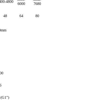
400-4800
6000
7680
48
64
80
00mm
00
6
(G1")