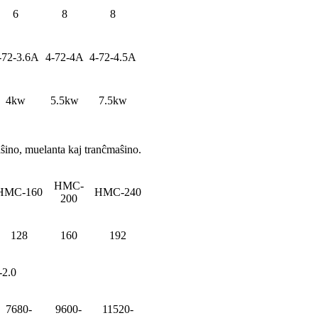
6
8
8
-72-3.6A
4-72-4A
4-72-4.5A
4kw
5.5kw
7.5kw
ŝino, muelanta kaj tranĉmaŝino.
HMC-
HMC-160
HMC-240
200
128
160
192
-2.0
7680-
9600-
11520-