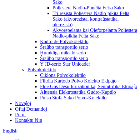
Sako
Poliestera Nadlo-Punĉita Felsa Sako
Tri-rezista Poliestera Nadlo-pikita Felta
Sako (akvorezista, kontraŭstatika,
olerezista)
Akvorepelanta kaj Oleforpelanta Poliestera
Nadlo-pikita Felta Sako
Kadro de Polvokolektilo
Ŝraŭbo transportilo serio
Humidiga miksilo serio
Ŝraŭbo transportilo serio
Y JD-serio Star Unloader
Polvokolektilo
Ciklona Polvokolektilo
Filtrila Kartoĉo Polvo Kolekto Ekipaĵo
Flue Gas Desulfurization kaj Sennitrifika Ekipaĵo
Alttensia Elektrostatika Gudro-Kaptilo
Pulso Ŝtofa Sako Polvo-Kolektilo
Novaĵoj
Oftaj Demandoj
Pri ni
Kontaktu Nin
English