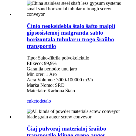
Ĉinio neoksidebla ŝtalo ŝafto malpli
gipsosistemoj malgranda sablo
horizontala tubular u trogo ŝraŭbo
transportilo
Tipo: Sako-filtrila polvokolektilo
Efikeco: 99,9%
Garantia periodo: unu jaro
Min orer: 1 Aro
Aera Volumo : 3000-100000 m3/h
Marka Nomo: SRD
Materialo: Karbona Ŝtalo
enketo
detalo
Ĉiaj pulvoraj materialoj ŝraŭbo
transportilo klingo greno auger