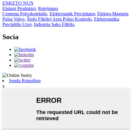
ENKETO NUN
Elstaraj Produktoj
,
Retejmapo
Cementa Polvokolektilo
,
Elektrostatik Precipitator
,
Elektro-Magneta
Pulsa Valvo
,
Ŝtofo Filtriloj Aera Poluo Kontrolo
,
Elektrostatika
Precipitilo Uzoj
,
Industria Sako Filtrilo
,
Socia
Sendu Retpoŝton
x