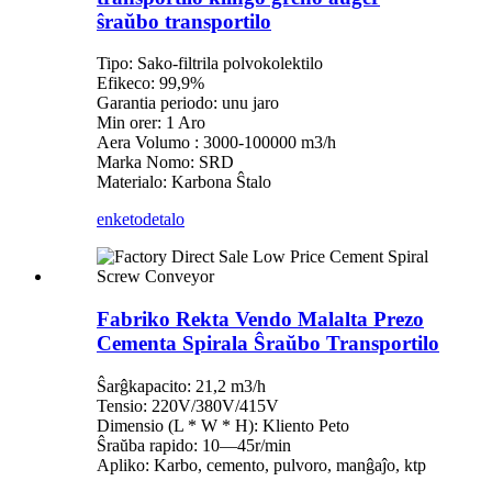
ŝraŭbo transportilo
Tipo: Sako-filtrila polvokolektilo
Efikeco: 99,9%
Garantia periodo: unu jaro
Min orer: 1 Aro
Aera Volumo : 3000-100000 m3/h
Marka Nomo: SRD
Materialo: Karbona Ŝtalo
enketo
detalo
Fabriko Rekta Vendo Malalta Prezo
Cementa Spirala Ŝraŭbo Transportilo
Ŝarĝkapacito: 21,2 m3/h
Tensio: 220V/380V/415V
Dimensio (L * W * H): Kliento Peto
Ŝraŭba rapido: 10—45r/min
Apliko: Karbo, cemento, pulvoro, manĝaĵo, ktp