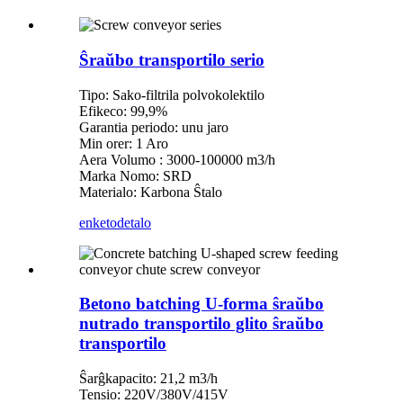
Ŝraŭbo transportilo serio
Tipo: Sako-filtrila polvokolektilo
Efikeco: 99,9%
Garantia periodo: unu jaro
Min orer: 1 Aro
Aera Volumo : 3000-100000 m3/h
Marka Nomo: SRD
Materialo: Karbona Ŝtalo
enketo
detalo
Betono batching U-forma ŝraŭbo
nutrado transportilo glito ŝraŭbo
transportilo
Ŝarĝkapacito: 21,2 m3/h
Tensio: 220V/380V/415V