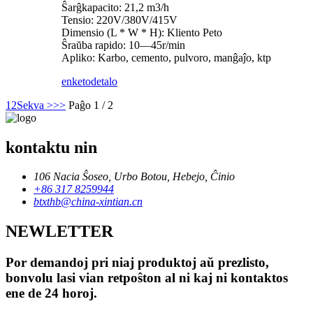
Ŝarĝkapacito: 21,2 m3/h
Tensio: 220V/380V/415V
Dimensio (L * W * H): Kliento Peto
Ŝraŭba rapido: 10—45r/min
Apliko: Karbo, cemento, pulvoro, manĝaĵo, ktp
enketo
detalo
1
2
Sekva >
>>
Paĝo 1 / 2
kontaktu nin
106 Nacia Ŝoseo, Urbo Botou, Hebejo, Ĉinio
+86 317 8259944
btxthb@china-xintian.cn
NEWLETTER
Por demandoj pri niaj produktoj aŭ prezlisto,
bonvolu lasi vian retpoŝton al ni kaj ni kontaktos
ene de 24 horoj.