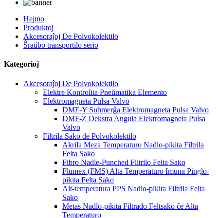
Hejmo
Produktoj
Akcesoraĵoj De Polvokolektilo
Ŝraŭbo transportilo serio
Kategorioj
Akcesoraĵoj De Polvokolektilo
Elektre Kontrolita Pneŭmatika Elemento
Elektromagneta Pulsa Valvo
DMF-Y Submerĝa Elektromagneta Pulsa Valvo
DMF-Z Dekstra Angula Elektromagneta Pulsa
Valvo
Filtrila Sako de Polvokolektilo
Akrila Meza Temperaturo Nadlo-pikita Filtrila
Felta Sako
Fibro Nadle-Punched Filtrilo Felta Sako
Flumex (FMS) Alta Temperaturo Imuna Pinglo-
pikita Felta Sako
Alt-temperatura PPS Nadlo-pikita Filtrila Felta
Sako
Metas Nadlo-pikita Filtrado Feltsako ĉe Alta
Temperaturo