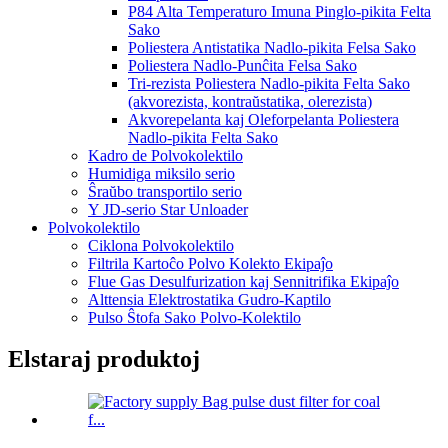
P84 Alta Temperaturo Imuna Pinglo-pikita Felta
Sako
Poliestera Antistatika Nadlo-pikita Felsa Sako
Poliestera Nadlo-Punĉita Felsa Sako
Tri-rezista Poliestera Nadlo-pikita Felta Sako
(akvorezista, kontraŭstatika, olerezista)
Akvorepelanta kaj Oleforpelanta Poliestera
Nadlo-pikita Felta Sako
Kadro de Polvokolektilo
Humidiga miksilo serio
Ŝraŭbo transportilo serio
Y JD-serio Star Unloader
Polvokolektilo
Ciklona Polvokolektilo
Filtrila Kartoĉo Polvo Kolekto Ekipaĵo
Flue Gas Desulfurization kaj Sennitrifika Ekipaĵo
Alttensia Elektrostatika Gudro-Kaptilo
Pulso Ŝtofa Sako Polvo-Kolektilo
Elstaraj produktoj