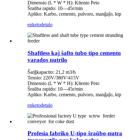
Dimensio (L * W * H): Kliento Peto
Ŝraŭba rapido: 10—45r/min
Apliko: Karbo, cemento, pulvoro, manĝaĵo, ktp
enketo
detalo
Shaftless kaj ŝafto tubo tipo cemento
varados nutrilo
Ŝarĝkapacito: 21,2 m3/h
Tensio: 220V/380V/415V
Dimensio (L * W * H): Kliento Peto
Ŝraŭba rapido: 10—45r/min
Apliko: Karbo, cemento, pulvoro, manĝaĵo, ktp
enketo
detalo
Profesia fabriko U-tipo ŝraŭbo-nutra