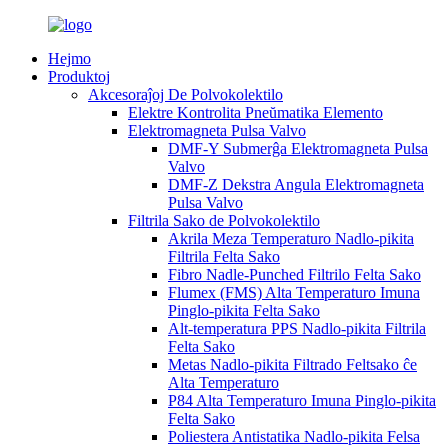
Hejmo
Produktoj
Akcesoraĵoj De Polvokolektilo
Elektre Kontrolita Pneŭmatika Elemento
Elektromagneta Pulsa Valvo
DMF-Y Submerĝa Elektromagneta Pulsa
Valvo
DMF-Z Dekstra Angula Elektromagneta
Pulsa Valvo
Filtrila Sako de Polvokolektilo
Akrila Meza Temperaturo Nadlo-pikita
Filtrila Felta Sako
Fibro Nadle-Punched Filtrilo Felta Sako
Flumex (FMS) Alta Temperaturo Imuna
Pinglo-pikita Felta Sako
Alt-temperatura PPS Nadlo-pikita Filtrila
Felta Sako
Metas Nadlo-pikita Filtrado Feltsako ĉe
Alta Temperaturo
P84 Alta Temperaturo Imuna Pinglo-pikita
Felta Sako
Poliestera Antistatika Nadlo-pikita Felsa