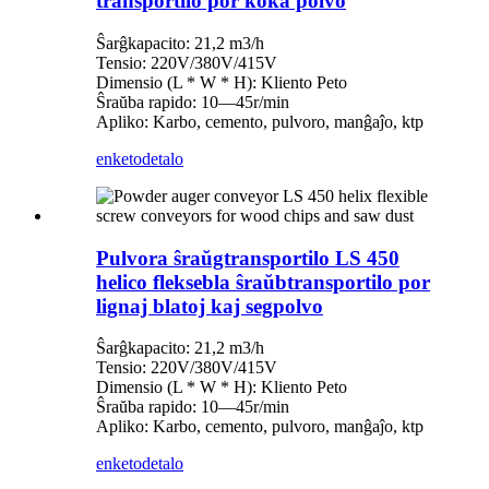
transportilo por koka polvo
Ŝarĝkapacito: 21,2 m3/h
Tensio: 220V/380V/415V
Dimensio (L * W * H): Kliento Peto
Ŝraŭba rapido: 10—45r/min
Apliko: Karbo, cemento, pulvoro, manĝaĵo, ktp
enketo
detalo
Pulvora ŝraŭgtransportilo LS 450
helico fleksebla ŝraŭbtransportilo por
lignaj blatoj kaj segpolvo
Ŝarĝkapacito: 21,2 m3/h
Tensio: 220V/380V/415V
Dimensio (L * W * H): Kliento Peto
Ŝraŭba rapido: 10—45r/min
Apliko: Karbo, cemento, pulvoro, manĝaĵo, ktp
enketo
detalo