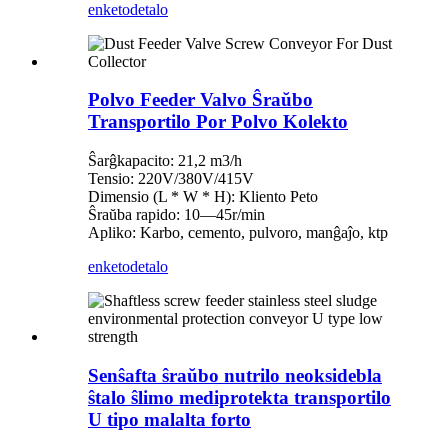
enketo
detalo
Polvo Feeder Valvo Ŝraŭbo
Transportilo Por Polvo Kolekto
Ŝarĝkapacito: 21,2 m3/h
Tensio: 220V/380V/415V
Dimensio (L * W * H): Kliento Peto
Ŝraŭba rapido: 10—45r/min
Apliko: Karbo, cemento, pulvoro, manĝaĵo, ktp
enketo
detalo
Senŝafta ŝraŭbo nutrilo neoksidebla
ŝtalo ŝlimo mediprotekta transportilo
U tipo malalta forto