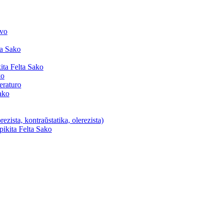
lvo
ta Sako
ta Felta Sako
ko
eraturo
ako
ezista, kontraŭstatika, olerezista)
pikita Felta Sako