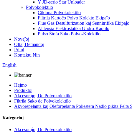
Y JD-serio Star Unloader
Polvokolektilo
Ciklona Polvokolektilo
Filtrila Kartoĉo Polvo Kolekto Ekipaĵo
Flue Gas Desulfurization kaj Sennitrifika Ekipaĵo
Alttensia Elektrostatika Gudro-Kaptilo
Pulso Ŝtofa Sako Polvo-Kolektilo
Novaĵoj
Oftaj Demandoj
Pri ni
Kontaktu Nin
English
Hejmo
Produktoj
Akcesoraĵoj De Polvokolektilo
Filtrila Sako de Polvokolektilo
Akvorepelanta kaj Oleforpelanta Poliestera Nadlo-pikita Felta 
Kategorioj
Akcesoraĵoj De Polvokolektilo