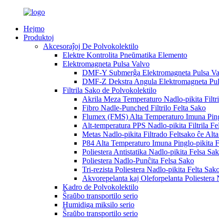
Hejmo
Produktoj
Akcesoraĵoj De Polvokolektilo
Elektre Kontrolita Pneŭmatika Elemento
Elektromagneta Pulsa Valvo
DMF-Y Submerĝa Elektromagneta Pulsa Va
DMF-Z Dekstra Angula Elektromagneta Pul
Filtrila Sako de Polvokolektilo
Akrila Meza Temperaturo Nadlo-pikita Filtri
Fibro Nadle-Punched Filtrilo Felta Sako
Flumex (FMS) Alta Temperaturo Imuna Pingl
Alt-temperatura PPS Nadlo-pikita Filtrila Fe
Metas Nadlo-pikita Filtrado Feltsako ĉe Alt
P84 Alta Temperaturo Imuna Pinglo-pikita F
Poliestera Antistatika Nadlo-pikita Felsa Sa
Poliestera Nadlo-Punĉita Felsa Sako
Tri-rezista Poliestera Nadlo-pikita Felta Sako
Akvorepelanta kaj Oleforpelanta Poliestera 
Kadro de Polvokolektilo
Ŝraŭbo transportilo serio
Humidiga miksilo serio
Ŝraŭbo transportilo serio