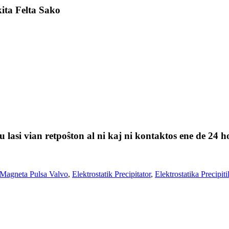
ita Felta Sako
 lasi vian retpoŝton al ni kaj ni kontaktos ene de 24 h
-Magneta Pulsa Valvo
,
Elektrostatik Precipitator
,
Elektrostatika Precipit