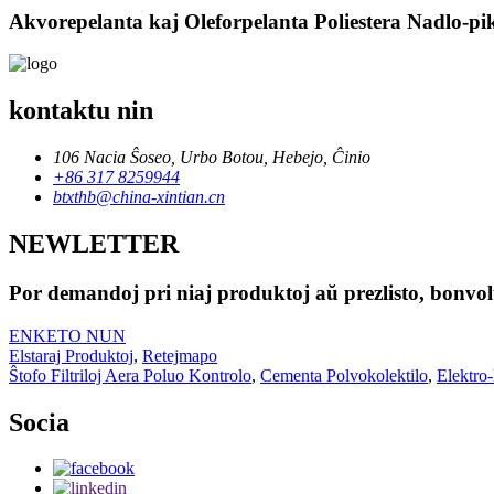
Akvorepelanta kaj Oleforpelanta Poliestera Nadlo-pik
kontaktu nin
106 Nacia Ŝoseo, Urbo Botou, Hebejo, Ĉinio
+86 317 8259944
btxthb@china-xintian.cn
NEWLETTER
Por demandoj pri niaj produktoj aŭ prezlisto, bonvolu
ENKETO NUN
Elstaraj Produktoj
,
Retejmapo
Ŝtofo Filtriloj Aera Poluo Kontrolo
,
Cementa Polvokolektilo
,
Elektro
Socia