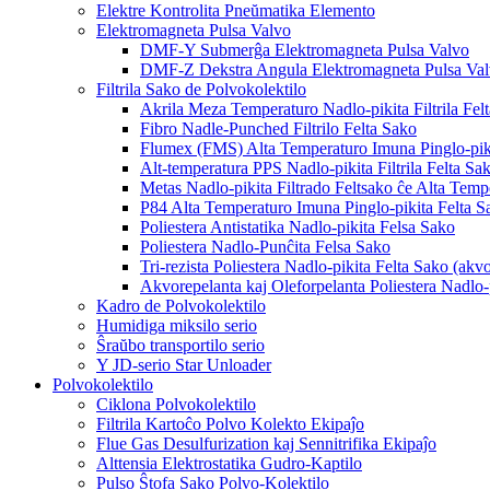
Elektre Kontrolita Pneŭmatika Elemento
Elektromagneta Pulsa Valvo
DMF-Y Submerĝa Elektromagneta Pulsa Valvo
DMF-Z Dekstra Angula Elektromagneta Pulsa Va
Filtrila Sako de Polvokolektilo
Akrila Meza Temperaturo Nadlo-pikita Filtrila Fel
Fibro Nadle-Punched Filtrilo Felta Sako
Flumex (FMS) Alta Temperaturo Imuna Pinglo-piki
Alt-temperatura PPS Nadlo-pikita Filtrila Felta Sa
Metas Nadlo-pikita Filtrado Feltsako ĉe Alta Temp
P84 Alta Temperaturo Imuna Pinglo-pikita Felta S
Poliestera Antistatika Nadlo-pikita Felsa Sako
Poliestera Nadlo-Punĉita Felsa Sako
Tri-rezista Poliestera Nadlo-pikita Felta Sako (akvor
Akvorepelanta kaj Oleforpelanta Poliestera Nadlo-
Kadro de Polvokolektilo
Humidiga miksilo serio
Ŝraŭbo transportilo serio
Y JD-serio Star Unloader
Polvokolektilo
Ciklona Polvokolektilo
Filtrila Kartoĉo Polvo Kolekto Ekipaĵo
Flue Gas Desulfurization kaj Sennitrifika Ekipaĵo
Alttensia Elektrostatika Gudro-Kaptilo
Pulso Ŝtofa Sako Polvo-Kolektilo