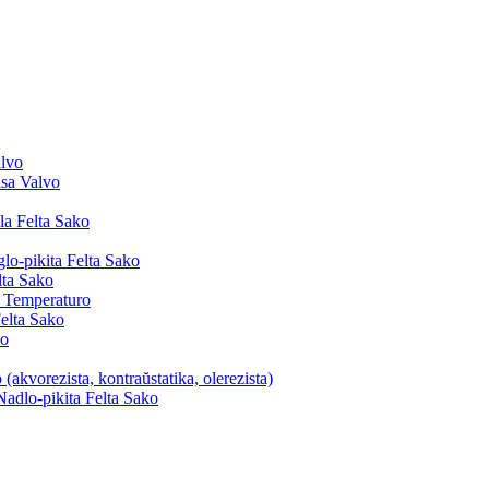
lvo
sa Valvo
la Felta Sako
o-pikita Felta Sako
lta Sako
a Temperaturo
elta Sako
ko
 (akvorezista, kontraŭstatika, olerezista)
Nadlo-pikita Felta Sako