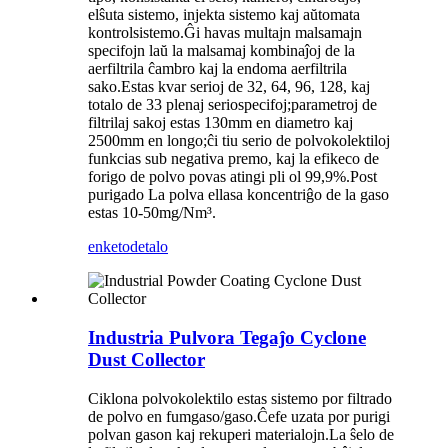
elŝuta sistemo, injekta sistemo kaj aŭtomata
kontrolsistemo.Ĝi havas multajn malsamajn
specifojn laŭ la malsamaj kombinaĵoj de la
aerfiltrila ĉambro kaj la endoma aerfiltrila
sako.Estas kvar serioj de 32, 64, 96, 128, kaj
totalo de 33 plenaj seriospecifoj;parametroj de
filtrilaj sakoj estas 130mm en diametro kaj
2500mm en longo;ĉi tiu serio de polvokolektiloj
funkcias sub negativa premo, kaj la efikeco de
forigo de polvo povas atingi pli ol 99,9%.Post
purigado La polva ellasa koncentriĝo de la gaso
estas 10-50mg/Nm³.
enketo
detalo
Industria Pulvora Tegaĵo Cyclone
Dust Collector
Ciklona polvokolektilo estas sistemo por filtrado
de polvo en fumgaso/gaso.Ĉefe uzata por purigi
polvan gason kaj rekuperi materialojn.La ŝelo de