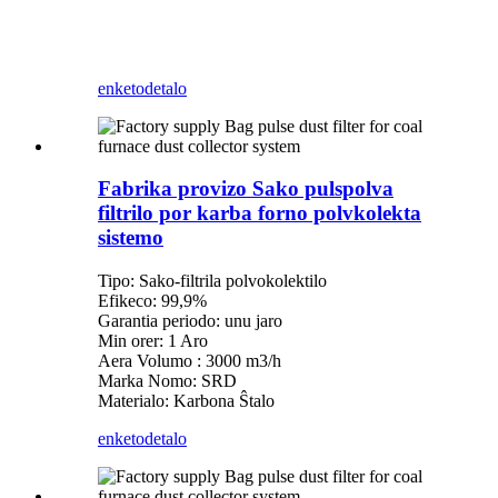
enketo
detalo
Fabrika provizo Sako pulspolva
filtrilo por karba forno polvkolekta
sistemo
Tipo: Sako-filtrila polvokolektilo
Efikeco: 99,9%
Garantia periodo: unu jaro
Min orer: 1 Aro
Aera Volumo : 3000 m3/h
Marka Nomo: SRD
Materialo: Karbona Ŝtalo
enketo
detalo