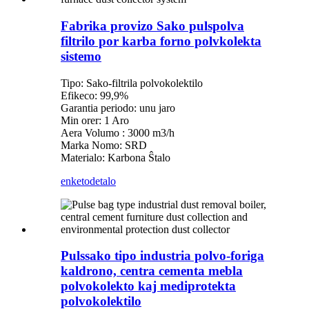
Fabrika provizo Sako pulspolva
filtrilo por karba forno polvkolekta
sistemo
Tipo: Sako-filtrila polvokolektilo
Efikeco: 99,9%
Garantia periodo: unu jaro
Min orer: 1 Aro
Aera Volumo : 3000 m3/h
Marka Nomo: SRD
Materialo: Karbona Ŝtalo
enketo
detalo
Pulssako tipo industria polvo-foriga
kaldrono, centra cementa mebla
polvokolekto kaj mediprotekta
polvokolektilo