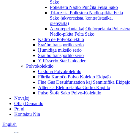
Sako
Poliestera Nadlo-Punĉita Felsa Sako
Tri-rezista Poliestera Nadlo-pikita Felta
Sako (akvorezista, kontraŭstatika,
olerezista)
Akvorepelanta kaj Oleforpelanta Poliestera
Nadlo-pikita Felta Sako
Kadro de Polvokolektilo
Ŝraŭbo transportilo serio
Humidiga miksilo serio
Ŝraŭbo transportilo serio
Y JD-serio Star Unloader
Polvokolektilo
Ciklona Polvokolektilo
Filtrila Kartoĉo Polvo Kolekto Ekipaĵo
Flue Gas Desulfurization kaj Sennitrifika Ekipaĵo
Alttensia Elektrostatika Gudro-Kaptilo
Pulso Ŝtofa Sako Polvo-Kolektilo
Novaĵoj
Oftaj Demandoj
Pri ni
Kontaktu Nin
English