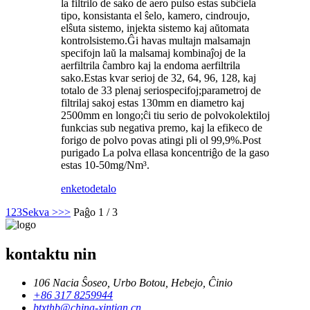
la filtrilo de sako de aero pulso estas subĉiela
tipo, konsistanta el ŝelo, kamero, cindroujo,
elŝuta sistemo, injekta sistemo kaj aŭtomata
kontrolsistemo.Ĝi havas multajn malsamajn
specifojn laŭ la malsamaj kombinaĵoj de la
aerfiltrila ĉambro kaj la endoma aerfiltrila
sako.Estas kvar serioj de 32, 64, 96, 128, kaj
totalo de 33 plenaj seriospecifoj;parametroj de
filtrilaj sakoj estas 130mm en diametro kaj
2500mm en longo;ĉi tiu serio de polvokolektiloj
funkcias sub negativa premo, kaj la efikeco de
forigo de polvo povas atingi pli ol 99,9%.Post
purigado La polva ellasa koncentriĝo de la gaso
estas 10-50mg/Nm³.
enketo
detalo
1
2
3
Sekva >
>>
Paĝo 1 / 3
kontaktu nin
106 Nacia Ŝoseo, Urbo Botou, Hebejo, Ĉinio
+86 317 8259944
btxthb@china-xintian.cn