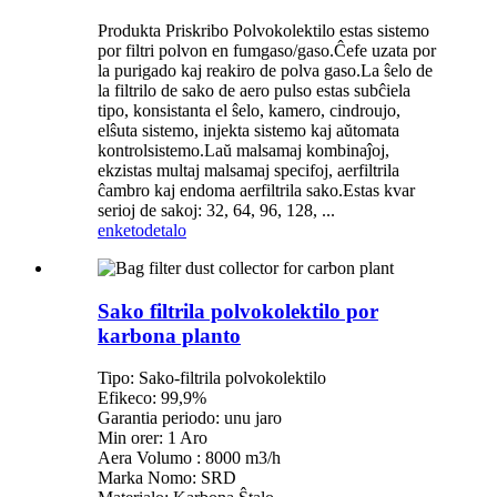
Produkta Priskribo Polvokolektilo estas sistemo
por filtri polvon en fumgaso/gaso.Ĉefe uzata por
la purigado kaj reakiro de polva gaso.La ŝelo de
la filtrilo de sako de aero pulso estas subĉiela
tipo, konsistanta el ŝelo, kamero, cindroujo,
elŝuta sistemo, injekta sistemo kaj aŭtomata
kontrolsistemo.Laŭ malsamaj kombinaĵoj,
ekzistas multaj malsamaj specifoj, aerfiltrila
ĉambro kaj endoma aerfiltrila sako.Estas kvar
serioj de sakoj: 32, 64, 96, 128, ...
enketo
detalo
Sako filtrila polvokolektilo por
karbona planto
Tipo: Sako-filtrila polvokolektilo
Efikeco: 99,9%
Garantia periodo: unu jaro
Min orer: 1 Aro
Aera Volumo : 8000 m3/h
Marka Nomo: SRD