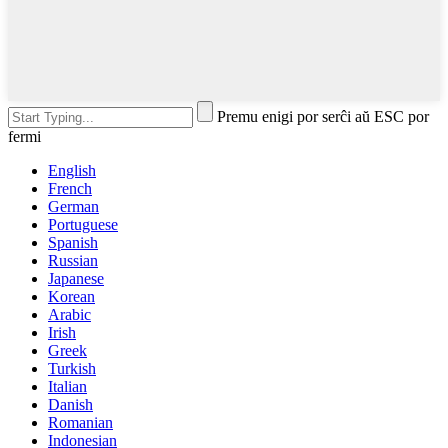
Premu enigi por serĉi aŭ ESC por
fermi
English
French
German
Portuguese
Spanish
Russian
Japanese
Korean
Arabic
Irish
Greek
Turkish
Italian
Danish
Romanian
Indonesian