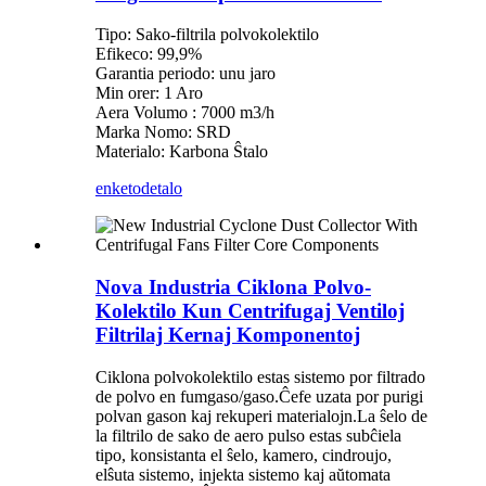
Tipo: Sako-filtrila polvokolektilo
Efikeco: 99,9%
Garantia periodo: unu jaro
Min orer: 1 Aro
Aera Volumo : 7000 m3/h
Marka Nomo: SRD
Materialo: Karbona Ŝtalo
enketo
detalo
Nova Industria Ciklona Polvo-
Kolektilo Kun Centrifugaj Ventiloj
Filtrilaj Kernaj Komponentoj
Ciklona polvokolektilo estas sistemo por filtrado
de polvo en fumgaso/gaso.Ĉefe uzata por purigi
polvan gason kaj rekuperi materialojn.La ŝelo de
la filtrilo de sako de aero pulso estas subĉiela
tipo, konsistanta el ŝelo, kamero, cindroujo,
elŝuta sistemo, injekta sistemo kaj aŭtomata