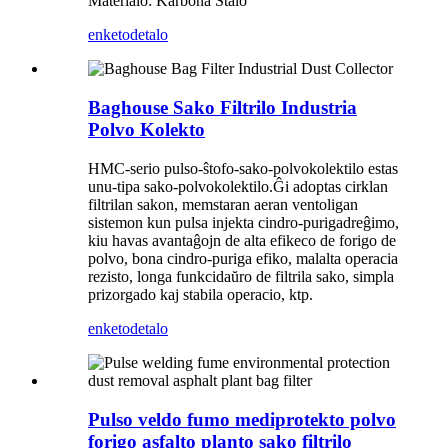
Materialo: Karbona Ŝtalo
enketo
detalo
Baghouse Sako Filtrilo Industria
Polvo Kolekto
HMC-serio pulso-ŝtofo-sako-polvokolektilo estas
unu-tipa sako-polvokolektilo.Ĝi adoptas cirklan
filtrilan sakon, memstaran aeran ventoligan
sistemon kun pulsa injekta cindro-purigadreĝimo,
kiu havas avantaĝojn de alta efikeco de forigo de
polvo, bona cindro-puriga efiko, malalta operacia
rezisto, longa funkcidaŭro de filtrila sako, simpla
prizorgado kaj stabila operacio, ktp.
enketo
detalo
Pulso veldo fumo mediprotekto polvo
forigo asfalto planto sako filtrilo