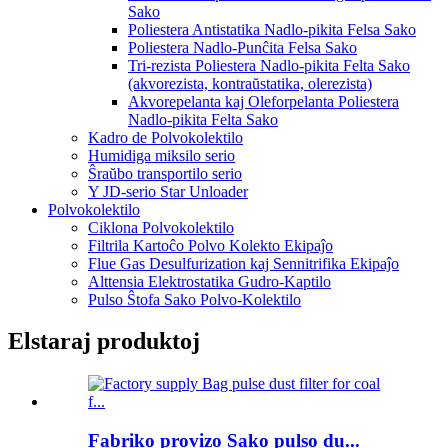
Sako
Poliestera Antistatika Nadlo-pikita Felsa Sako
Poliestera Nadlo-Punĉita Felsa Sako
Tri-rezista Poliestera Nadlo-pikita Felta Sako
(akvorezista, kontraŭstatika, olerezista)
Akvorepelanta kaj Oleforpelanta Poliestera
Nadlo-pikita Felta Sako
Kadro de Polvokolektilo
Humidiga miksilo serio
Ŝraŭbo transportilo serio
Y JD-serio Star Unloader
Polvokolektilo
Ciklona Polvokolektilo
Filtrila Kartoĉo Polvo Kolekto Ekipaĵo
Flue Gas Desulfurization kaj Sennitrifika Ekipaĵo
Alttensia Elektrostatika Gudro-Kaptilo
Pulso Ŝtofa Sako Polvo-Kolektilo
Elstaraj produktoj
Fabriko provizo Sako pulso du...