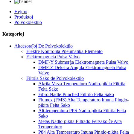
Hejmo
Produktoj
Polvokolektilo
Kategorioj
Akcesoraĵoj De Polvokolektilo
Elektre Kontrolita Pneŭmatika Elemento
Elektromagneta Pulsa Valvo
DMF-Y Submerĝa Elektromagneta Pulsa Valvo
DMF-Z Dekstra Angula Elektromagneta Pulsa
Valvo
Filtrila Sako de Polvokolektilo
Akrila Meza Temperaturo Nadlo-pikita Filtrila
Felta Sako
Fibro Nadle-Punched Filtrilo Felta Sako
Flumex (FMS) Alta Temperaturo Imuna Pinglo-
pikita Felta Sako
Alt-temperatura PPS Nadlo-pikita Filtrila Felta
Sako
Metas Nadlo-pikita Filtrado Feltsako ĉe Alta
Temperaturo
P84 Alta Temperaturo Imuna Pinglo-pikita Felta