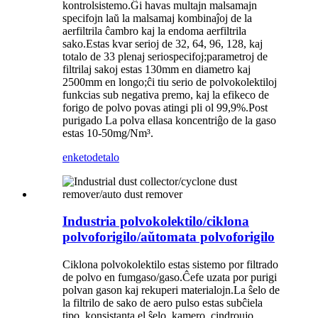
kontrolsistemo.Ĝi havas multajn malsamajn
specifojn laŭ la malsamaj kombinaĵoj de la
aerfiltrila ĉambro kaj la endoma aerfiltrila
sako.Estas kvar serioj de 32, 64, 96, 128, kaj
totalo de 33 plenaj seriospecifoj;parametroj de
filtrilaj sakoj estas 130mm en diametro kaj
2500mm en longo;ĉi tiu serio de polvokolektiloj
funkcias sub negativa premo, kaj la efikeco de
forigo de polvo povas atingi pli ol 99,9%.Post
purigado La polva ellasa koncentriĝo de la gaso
estas 10-50mg/Nm³.
enketo
detalo
Industria polvokolektilo/ciklona
polvoforigilo/aŭtomata polvoforigilo
Ciklona polvokolektilo estas sistemo por filtrado
de polvo en fumgaso/gaso.Ĉefe uzata por purigi
polvan gason kaj rekuperi materialojn.La ŝelo de
la filtrilo de sako de aero pulso estas subĉiela
tipo, konsistanta el ŝelo, kamero, cindroujo,