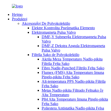
Hejmo
Produktoj
Akcesoraĵoj De Polvokolektilo
Elektre Kontrolita Pneŭmatika Elemento
Elektromagneta Pulsa Valvo
DMF-Y Submerĝa Elektromagneta Pulsa
Valvo
DMF-Z Dekstra Angula Elektromagneta
Pulsa Valvo
Filtrila Sako de Polvokolektilo
Akrila Meza Temperaturo Nadlo-pikita
Filtrila Felta Sako
Fibro Nadle-Punched Filtrilo Felta Sako
Flumex (FMS) Alta Temperaturo Imuna
Pinglo-pikita Felta Sako
Alt-temperatura PPS Nadlo-pikita Filtrila
Felta Sako
Metas Nadlo-pikita Filtrado Feltsako ĉe
Alta Temperaturo
P84 Alta Temperaturo Imuna Pinglo-pikita
Felta Sako
Poliestera Antistatika Nadlo-pikita Felsa